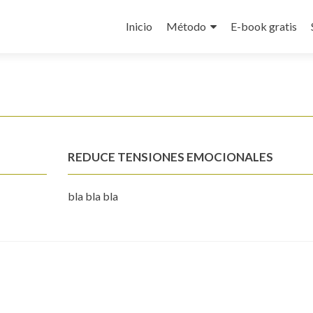
Ir
al
Inicio
Método
E-book gratis
contenido
REDUCE TENSIONES EMOCIONALES
bla bla bla