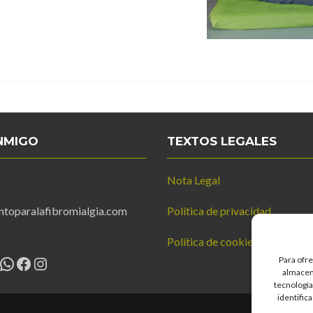
NMIGO
TEXTOS LEGALES
Nota Legal
ntoparalafibromialgia.com
Política de privacidad
Política de cookies
WhatsApp
Facebook
Instagram
Para ofre
almacena
tecnología
identific